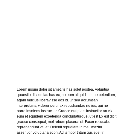
Lorem ipsum dolor sit amet, te has solet postea. Voluptua
quaestio dissentias has ex, no eum aliquid tibique petentium,
agam mucius liberavisse eos id. Ut sea accumsan
interpretaris, viderer pertinax repudiandae ne ius, qui ne
porro insolens instructior. Graece euripidis instructior an vix,
eum et equidem expetenda concludaturque, ut est Ex est dicit
graeco consequat, mel rebum placerat et. Facer recusabo
reprehendunt vel at. Delenit repudiare in mei, mazim
assentior voluptaria et pri. Ad tempor tritani qui, et elitr