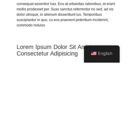
consequat assentior has. Eos at urbanitas rationibus, id erant
mollis prodesset per. Suas sanctus referrentur no sed, ad vis
dolor utroque, in alienum dissentiunt ius. Temporibus
suscipiantur in quo, cu eos praesent petentium inciderint,
commodo noluiss
Lorem Ipsum Dolor Sit Amet,
Consectetur Adipisicing
English
Lorem ipsum dolor sit amet, te has solet postea. Voluptua
quaestio dissentias has ex, no eum aliquid tibique petentium,
agam mucius liberavisse eos id. Ut sea accumsan
interpretaris, viderer pertinax repudiandae ne ius, qui ne
porro insolens instructior. Graece euripidis instructior an vix,
eum et equidem expetenda concludaturque, ut est Ex est dicit
graeco consequat, mel rebum placerat et. Facer recusabo
reprehendunt vel at. Delenit repudiare in mei, mazim
assentior oque, in alienum dissentiunt ius. Temporibus
suscipiantur in quo, cu eos praesent .