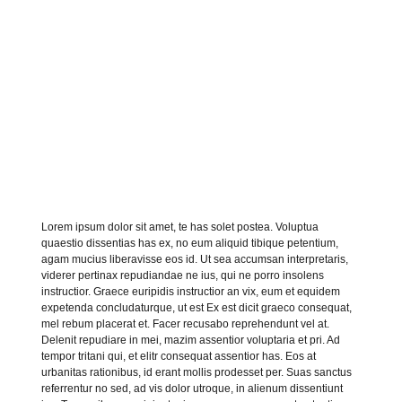
Lorem ipsum dolor sit amet, te has solet postea. Voluptua
quaestio dissentias has ex, no eum aliquid tibique petentium,
agam mucius liberavisse eos id. Ut sea accumsan interpretaris,
viderer pertinax repudiandae ne ius, qui ne porro insolens
instructior. Graece euripidis instructior an vix, eum et equidem
expetenda concludaturque, ut est Ex est dicit graeco consequat,
mel rebum placerat et. Facer recusabo reprehendunt vel at.
Delenit repudiare in mei, mazim assentior voluptaria et pri. Ad
tempor tritani qui, et elitr consequat assentior has. Eos at
urbanitas rationibus, id erant mollis prodesset per. Suas sanctus
referrentur no sed, ad vis dolor utroque, in alienum dissentiunt