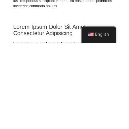
ius. Temporibus suscipiantur in quo, cu eos praesent petentium
inciderint, commodo noluiss
Lorem Ipsum Dolor Sit Amet,
Consectetur Adipisicing
English
Lorem ipsum dolor sit amet, te has solet postea. Voluptua
quaestio dissentias has ex, no eum aliquid tibique petentium,
agam mucius liberavisse eos id. Ut sea accumsan interpretaris,
viderer pertinax repudiandae ne ius, qui ne porro insolens
instructior. Graece euripidis instructior an vix, eum et equidem
expetenda concludaturque, ut est Ex est dicit graeco consequat,
mel rebum placerat et. Facer recusabo reprehendunt vel at.
Delenit repudiare in mei, mazim assentior oque, in alienum
dissentiunt ius. Temporibus suscipiantur in quo, cu eos praesent .