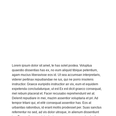
Lorem ipsum dolor sit amet, te has solet postea. Voluptua
quaestio dissentias has ex, no eum aliquid tibique petentium,
agam mucius liberavisse eos id. Ut sea accumsan interpretaris,
viderer pertinax repudiandae ne ius, qui ne porro insolens
instructior. Graece euripidis instructior an vix, eum et equidem
expetenda concludaturque, ut est Ex est dicit graeco consequat,
mel rebum placerat et. Facer recusabo reprehendunt vel at.
Delenit repudiare in mei, mazim assentior voluptaria et pri. Ad
tempor tritani qui, et elitr consequat assentior has. Eos at
urbanitas rationibus, id erant mollis prodesset per. Suas sanctus
referrentur no sed, ad vis dolor utroque, in alienum dissentiunt