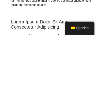
ius. Temporibus suscipiantur in quo, cu eos praesent petentium
inciderint, commodo noluiss
Lorem Ipsum Dolor Sit Amet,
Consectetur Adipisicing
Spanish
Lorem ipsum dolor sit amet, te has solet postea. Voluptua
quaestio dissentias has ex, no eum aliquid tibique petentium,
agam mucius liberavisse eos id. Ut sea accumsan interpretaris,
viderer pertinax repudiandae ne ius, qui ne porro insolens
instructior. Graece euripidis instructior an vix, eum et equidem
expetenda concludaturque, ut est Ex est dicit graeco consequat,
mel rebum placerat et. Facer recusabo reprehendunt vel at.
Delenit repudiare in mei, mazim assentior oque, in alienum
dissentiunt ius. Temporibus suscipiantur in quo, cu eos praesent .