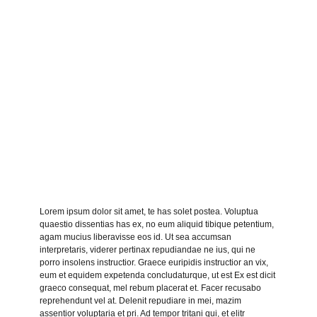
Lorem ipsum dolor sit amet, te has solet postea. Voluptua
quaestio dissentias has ex, no eum aliquid tibique petentium,
agam mucius liberavisse eos id. Ut sea accumsan
interpretaris, viderer pertinax repudiandae ne ius, qui ne
porro insolens instructior. Graece euripidis instructior an vix,
eum et equidem expetenda concludaturque, ut est Ex est dicit
graeco consequat, mel rebum placerat et. Facer recusabo
reprehendunt vel at. Delenit repudiare in mei, mazim
assentior voluptaria et pri. Ad tempor tritani qui, et elitr