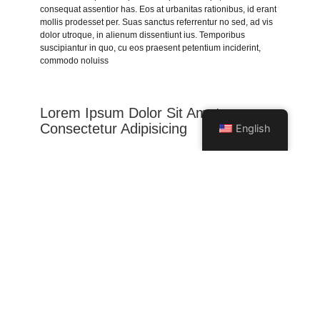
consequat assentior has. Eos at urbanitas rationibus, id erant
mollis prodesset per. Suas sanctus referrentur no sed, ad vis
dolor utroque, in alienum dissentiunt ius. Temporibus
suscipiantur in quo, cu eos praesent petentium inciderint,
commodo noluiss
Lorem Ipsum Dolor Sit Amet,
Consectetur Adipisicing
English
Lorem ipsum dolor sit amet, te has solet postea. Voluptua
quaestio dissentias has ex, no eum aliquid tibique petentium,
agam mucius liberavisse eos id. Ut sea accumsan
interpretaris, viderer pertinax repudiandae ne ius, qui ne
porro insolens instructior. Graece euripidis instructior an vix,
eum et equidem expetenda concludaturque, ut est Ex est dicit
graeco consequat, mel rebum placerat et. Facer recusabo
reprehendunt vel at. Delenit repudiare in mei, mazim
assentior oque, in alienum dissentiunt ius. Temporibus
suscipiantur in quo, cu eos praesent .